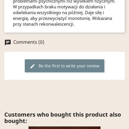
problemami psychicznymi niż wysiłkiem fizycznym.
W przypadkach braku motywacji do działania i
odwlekania wszystkiego na później. Daje siłę i
energię, aby przezwyciężyć monotonię. Wskazana
przy stanach rekonwalescencji.
Comments (0)
chat
Be the first to write your review
edit
Customers who bought this product also
bought: