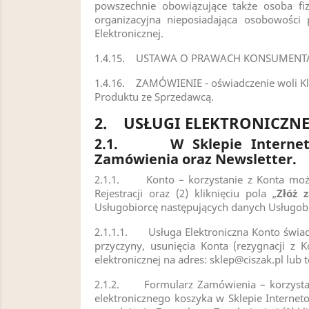
powszechnie obowiązujące także osoba fiz
organizacyjna nieposiadająca osobowości 
Elektronicznej.
1.4.15. USTAWA O PRAWACH KONSUMENTA, UST
1.4.16. ZAMÓWIENIE - oświadczenie woli Kl
Produktu ze Sprzedawcą.
2. USŁUGI ELEKTRONICZNE
2.1.
W Sklepie Interne
Zamówienia oraz Newsletter.
2.1.1. Konto – korzystanie z Konta możli
Rejestracji oraz (2) kliknięciu pola „
Złóż 
Usługobiorcę następujących danych Usługobior
2.1.1.1. Usługa Elektroniczna Konto świadc
przyczyny, usunięcia Konta (rezygnacji z
elektronicznej na adres:
sklep@ciszak.pl
lub t
2.1.2. Formularz Zamówienia – korzystan
elektronicznego koszyka w Sklepie Interne