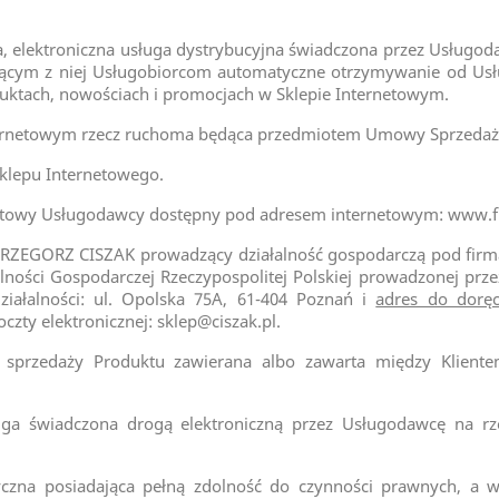
 elektroniczna usługa dystrybucyjna świadczona przez Usługoda
jącym z niej Usługobiorcom automatyczne otrzymywanie od Usłu
duktach, nowościach i promocjach w Sklepie Internetowym.
ernetowym rzecz ruchoma będąca przedmiotem Umowy Sprzedaży
klepu Internetowego.
etowy Usługodawcy dostępny pod adresem internetowym: www.fi
GORZ CISZAK prowadzący działalność gospodarczą pod fir
łalności Gospodarczej Rzeczypospolitej Polskiej prowadzonej pr
ziałalności: ul. Opolska 75A, 61-404 Poznań i
adres do dorę
czty elektronicznej:
sklep@ciszak.pl
.
edaży Produktu zawierana albo zawarta między Klientem
świadczona drogą elektroniczną przez Usługodawcę na rze
na posiadająca pełną zdolność do czynności prawnych, a w