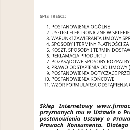
SPIS TREŚCI:
POSTANOWIENIA OGÓLNE
USŁUGI ELEKTRONICZNE W SKLEPI
WARUNKI ZAWIERANIA UMOWY SP
SPOSOBY I TERMINY PŁATNOŚCI Z
KOSZT, SPOSOBY I TERMIN DOST
REKLAMACJA PRODUKTU
POZASĄDOWE SPOSOBY ROZPATRYW
PRAWO ODSTĄPIENIA OD UMOWY (
POSTANOWIENIA DOTYCZĄCE PRZ
POSTANOWIENIA KOŃCOWE
WZÓR FORMULARZA ODSTĄPIENIA
Sklep Internetowy www.firma
przyznanych mu w Ustawie o Pr
postanowienia Ustawy o Prawac
Prawach Konsumenta. Dlatego 