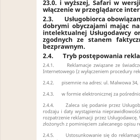
23.0. i wyższej, Safari w wers
włączenie w przeglądarce inter
2.3.
Usługobiorca obowiązan
dobrymi obyczajami mając na
intelektualnej Usługodawcy o
zgodnych ze stanem faktyczn
bezprawnym.
2.4.
Tryb postępowania rekl
2.4.1. Reklamacje związane ze świadczeni
Internetowego (z wyłączeniem procedury rekl
2.4.2. pisemnie na adres: ul. Malwowa 34, 
2.4.3. w formie elektronicznej za pośredni
2.4.4. Zaleca się podanie przez Usługobior
rodzaju i daty wystąpienia nieprawidłowości
rozpatrzenie reklamacji przez Usługodawcę.
złożonych z pominięciem zalecanego opisu re
2.4.5. Ustosunkowanie się do reklamacji p