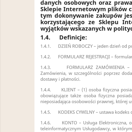
danych osobowych oraz prawa 
Sklepie Internetowym plików c
tym dokonywanie zakupów jes
korzystającego ze Sklepu In
wyjątków wskazanych w polity
1.4.
Definicje:
1.4.1. DZIEŃ ROBOCZY – jeden dzień od pon
1.4.2. FORMULARZ REJESTRACJI – formularz
1.4.3. FORMULARZ ZAMÓWIENIA – Usługa 
Zamówienia, w szczególności poprzez dod
dostawy i płatności.
1.4.4. KLIENT – (1) osoba fizyczna posia
obowiązujące także osoba fizyczna posiad
nieposiadająca osobowości prawnej, której 
1.4.5. KODEKS CYWILNY – ustawa kodeks cywil
1.4.6. KONTO – Usługa Elektroniczna, oz
teleinformatycznym Usługodawcy, w którym