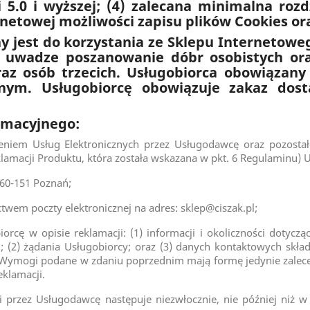
ji 5.0 i wyższej; (4) zalecana minimalna rozd
netowej możliwości zapisu plików Cookies ora
y jest do korzystania ze Sklepu Internetow
 uwadze poszanowanie dóbr osobistych oraz
raz osób trzecich. Usługobiorca obowiązan
ym. Usługobiorcę obowiązuje zakaz dosta
amacyjnego:
em Usług Elektronicznych przez Usługodawcę oraz pozostałe
amacji Produktu, która została wskazana w pkt. 6 Regulaminu) 
60-151 Poznań;
ctwem poczty elektronicznej na adres:
sklep@ciszak.pl
;
cę w opisie reklamacji: (1) informacji i okoliczności dotyczą
; (2) żądania Usługobiorcy; oraz (3) danych kontaktowych skład
 Wymogi podane w zdaniu poprzednim mają formę jedynie zalecen
klamacji.
rzez Usługodawcę następuje niezwłocznie, nie później niż w 