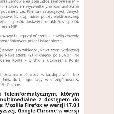
larza Zamówienia pola „
Złóż zamówienie
” –
y kierować się wyświetlanymi komunikatami
podanie przez Klienta następujących danych
scowość, kraj), adres poczty elektronicznej,
ejsce i sposób dostawy Produktu/ów, sposób
umeru NIP.
azowy i ulega zakończeniu z chwilą złożenia
 pośrednictwem przez Usługobiorcę.
1) podaniu w zakładce „Newsletter” widocznej
 Newslettera, (2) kliknięciu pola „
GO
”. Na
adania Konta – z chwilą utworzenia Konta
biorca ma możliwość, w każdej chwili i bez
żądania do Usługodawcy, w szczególności za
-151 Poznań.
 teleinformatycznym, którym
 multimedialne z dostępem do
 Mozilla Firefox w wersji 17.0 i
 wyższej, Google Chrome w wersji