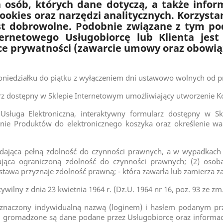
osób, których dane dotyczą, a także infor
ookies oraz narzędzi analitycznych. Korzysta
t dobrowolne. Podobnie związane z tym po
ternetowego Usługobiorcę lub Klienta jest
ce prywatności (zawarcie umowy oraz obowią
iedziałku do piątku z wyłączeniem dni ustawowo wolnych od p
 dostępny w Sklepie Internetowym umożliwiający utworzenie K
Elektroniczna, interaktywny formularz dostępny w Sklep
anie Produktów do elektronicznego koszyka oraz określenie
dająca pełną zdolność do czynności prawnych, a w wypadkach 
ająca ograniczoną zdolność do czynności prawnych; (2) osoba
ustawa przyznaje zdolność prawną; - która zawarła lub zamierza
ny z dnia 23 kwietnia 1964 r. (Dz.U. 1964 nr 16, poz. 93 ze zm.
naczony indywidualną nazwą (loginem) i hasłem podanym prz
 gromadzone są dane podane przez Usługobiorcę oraz informac