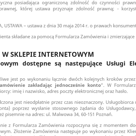
yczna posiadająca ograniczoną zdolność do czynności prawn
prawnej, której ustawa przyznaje zdolność prawną; - korzyst
AWA – ustawa z dnia 30 maja 2014 r. o prawach konsumenta (
ienta składane za pomocą Formularza Zamówienia i zmierzając
 W SKLEPIE INTERNETOWYM
towym dostępne są następujące Usługi Ele
we jest po wykonaniu łącznie dwóch kolejnych kroków przez 
zamówienie zakładając jednocześnie konto
”. W Formularzu
cy: imię i nazwisko, adres poczty elektronicznej oraz hasło.
zona jest nieodpłatnie przez czas nieoznaczony. Usługobiorca 
 Konta) poprzez wysłanie stosownego żądania do Usługodawcy
eż pisemnie na adres: ul. Malwowa 34, 60-151 Poznań.
ie z Formularza Zamówienia rozpoczyna się z momentem doda
towym. Złożenie Zamówienia następuje po wykonaniu przez Klien