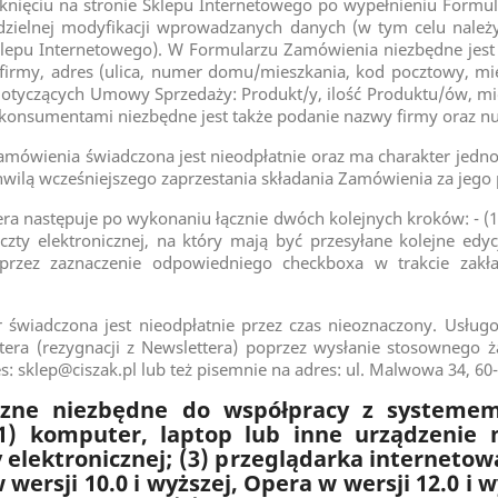
iknięciu na stronie Sklepu Internetowego po wypełnieniu Formu
zielnej modyfikacji wprowadzanych danych (w tym celu należ
klepu Internetowego). W Formularzu Zamówienia niezbędne jest 
firmy, adres (ulica, numer domu/mieszkania, kod pocztowy, miej
otyczących Umowy Sprzedaży: Produkt/y, ilość Produktu/ów, mi
 konsumentami niezbędne jest także podanie nazwy firmy oraz n
mówienia świadczona jest nieodpłatnie oraz ma charakter jednor
wilą wcześniejszego zaprzestania składania Zamówienia za jego
ra następuje po wykonaniu łącznie dwóch kolejnych kroków: - (
ty elektronicznej, na który mają być przesyłane kolejne edycje
przez zaznaczenie odpowiedniego checkboxa w trakcie zakł
świadczona jest nieodpłatnie przez czas nieoznaczony. Usługo
ttera (rezygnacji z Newslettera) poprzez wysłanie stosownego 
es:
sklep@ciszak.pl
lub też pisemnie na adres: ul. Malwowa 34, 60
zne niezbędne do współpracy z systemem
(1) komputer, laptop lub inne urządzenie
 elektronicznej; (3) przeglądarka internetowa:
 wersji 10.0 i wyższej, Opera w wersji 12.0 i