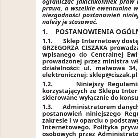
ograniczać jakichkolwiek praw
prawa, a wszelkie ewentualne w
niezgodności postanowień ninie
należy je stosować.
1. POSTANOWIENIA OGÓL
1.1.
Sklep Internetowy dost
GRZEGORZA CISZAKA prowadząc
wpisanego do Centralnej Ewide
prowadzonej przez ministra w
działalności: ul. malwowa 3
elektronicznej:
sklep@ciszak.pl
1.2.
Niniejszy Regulam
korzystających ze Sklepu Inte
skierowane wyłącznie do kons
1.3.
Administratorem danych
postanowień niniejszego Re
zakresie i w oparciu o podsta
Internetowego. Polityka pryw
osobowych przez Administrato