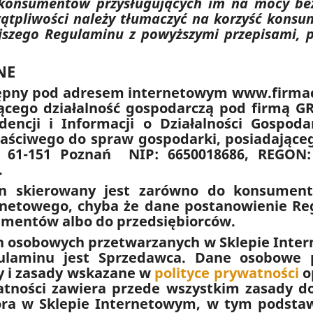
 konsumentów przysługujących im na mocy be
ątpliwości należy tłumaczyć na korzyść kons
jszego Regulaminu z powyższymi przepisami, p
NE
ępny pod adresem internetowym www.firmaci
ego działalność gospodarczą pod firmą 
ncji i Informacji o Działalności Gospodar
łaściwego do spraw gospodarki, posiadające
4, 61-151 Poznań NIP: 6650018686, REGON:
.
in skierowany jest zarówno do konsument
rnetowego, chyba że dane postanowienie Reg
umentów albo do przedsiębiorców.
 osobowych przetwarzanych w Sklepie Intern
gulaminu jest Sprzedawca. Dane osobowe 
wy i zasady wskazane w
polityce prywatności
o
atności zawiera przede wszystkim zasady d
ra w Sklepie Internetowym, w tym podstawy