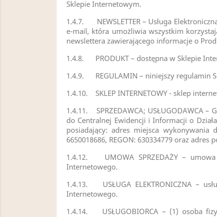
Sklepie Internetowym.
1.4.7. NEWSLETTER – Usługa Elektroniczna,
e-mail, która umożliwia wszystkim korzysta
newslettera zawierającego informacje o Pro
1.4.8. PRODUKT – dostępna w Sklepie Int
1.4.9. REGULAMIN – niniejszy regulamin S
1.4.10. SKLEP INTERNETOWY - sklep intern
1.4.11. SPRZEDAWCA; USŁUGODAWCA – GRZE
do Centralnej Ewidencji i Informacji o Dzia
posiadający: adres miejsca wykonywania d
6650018686, REGON: 630334779 oraz adres po
1.4.12. UMOWA SPRZEDAŻY – umowa sprz
Internetowego.
1.4.13. USŁUGA ELEKTRONICZNA – usługa 
Internetowego.
1.4.14. USŁUGOBIORCA – (1) osoba fizycz