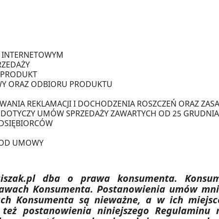
E INTERNETOWYM
RZEDAŻY
A PRODUKT
AWY ORAZ ODBIORU PRODUKTU
ANIA REKLAMACJI I DOCHODZENIA ROSZCZEŃ ORAZ ZAS
DOTYCZY UMÓW SPRZEDAŻY ZAWARTYCH OD 25 GRUDNIA 
EDSIĘBIORCÓW
 OD UMOWY
ciszak.pl dba o prawa konsumenta. Konsu
awach Konsumenta. Postanowienia umów mnie
h Konsumenta są nieważne, a w ich miejsce
też postanowienia niniejszego Regulaminu 