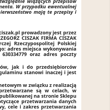
zwzględnie wiążących przepisów
umenta. W przypadku ewentualnej
ierwszeństwo mają te przepisy i
szak.pl prowadzony jest przez
GRZEGORZ CISZAK FIRMA CISZAK
czej Rzeczypospolitej Polskiej
go: adres miejsca wykonywania
 630334779 oraz adres poczty
ów, jak i do przedsiębiorców
ulaminu stanowi inaczej i jest
etowym w związku z realizacją
przetwarzane są w celach, w
publikowanej na stronie Sklepu
otyczące przetwarzania danych
, cele i zakres przetwarzania