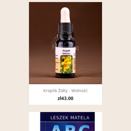
Kroplik Żółty - Wolność
zł43.00