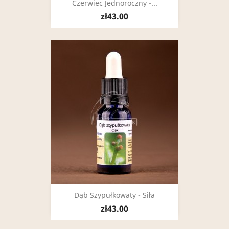
Czerwiec Jednoroczny -...
zł43.00
Dąb Szypułkowaty - Siła
zł43.00