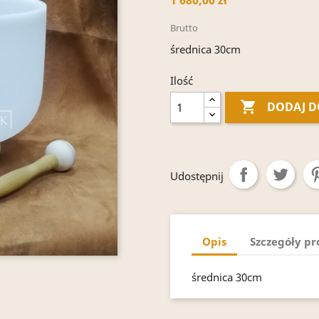
1 680,00 zł
Brutto
średnica 30cm
Ilość

DODAJ D
Udostępnij
Opis
Szczegóły p
średnica 30cm