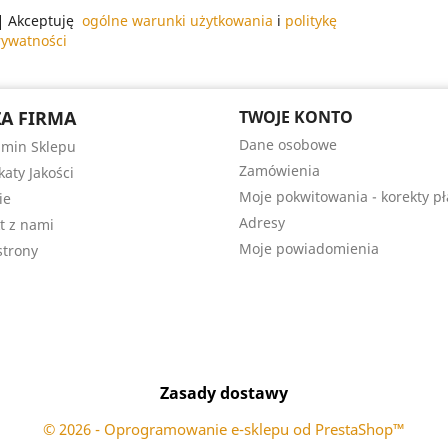
Akceptuję
ogólne warunki użytkowania
i
politykę
rywatności
A FIRMA
TWOJE KONTO
Dane osobowe
min Sklepu
Zamówienia
katy Jakości
Moje pokwitowania - korekty pł
ie
Adresy
t z nami
Moje powiadomienia
trony
Zasady dostawy
© 2026 - Oprogramowanie e-sklepu od PrestaShop™