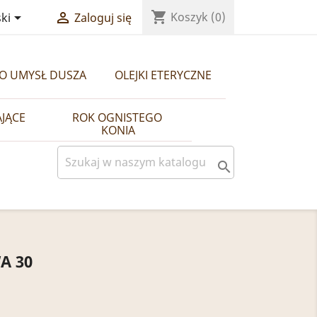
shopping_cart


Koszyk
(0)
ki
Zaloguj się
ŁO UMYSŁ DUSZA
OLEJKI ETERYCZNE
AJĄCE
ROK OGNISTEGO 
KONIA

A 30