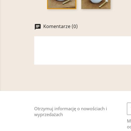
Komentarze (0)
chat
Otrzymuj informację o nowościach i
wyprzedażach
M
od