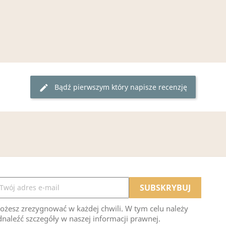
Bądź pierwszym który napisze recenzję
edit
ożesz zrezygnować w każdej chwili. W tym celu należy
naleźć szczegóły w naszej informacji prawnej.