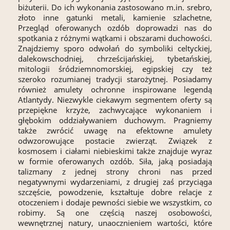
biżuterii. Do ich wykonania zastosowano m.in. srebro,
złoto inne gatunki metali, kamienie szlachetne,
Przegląd oferowanych ozdób doprowadzi nas do
spotkania z różnymi wątkami i obszarami duchowości.
Znajdziemy sporo odwołań do symboliki celtyckiej,
dalekowschodniej, chrześcijańskiej, tybetańskiej,
mitologii śródziemnomorskiej, egipskiej czy też
szeroko rozumianej tradycji starożytnej. Posiadamy
również amulety ochronne inspirowane legendą
Atlantydy. Niezwykle ciekawym segmentem oferty są
przepiękne krzyże, zachwycające wykonaniem i
głębokim oddziaływaniem duchowym. Pragniemy
także zwrócić uwagę na efektowne amulety
odwzorowujące postacie zwierząt. Związek z
kosmosem i ciałami niebieskimi także znajduje wyraz
w formie oferowanych ozdób. Siła, jaką posiadają
talizmany z jednej strony chroni nas przed
negatywnymi wydarzeniami, z drugiej zaś przyciąga
szczęście, powodzenie, kształtuje dobre relacje z
otoczeniem i dodaje pewności siebie we wszystkim, co
robimy. Są one częścią naszej osobowości,
wewnętrznej natury, unaocznieniem wartości, które