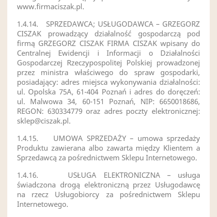
www.firmaciszak.pl.
1.4.14.
SPRZEDAWCA; USŁUGODAWCA – GRZEGORZ
CISZAK prowadzący działalność gospodarczą pod
firmą GRZEGORZ CISZAK FIRMA CISZAK wpisany do
Centralnej Ewidencji i Informacji o Działalności
Gospodarczej Rzeczypospolitej Polskiej prowadzonej
przez ministra właściwego do spraw gospodarki,
posiadający: adres miejsca wykonywania działalności:
ul. Opolska 75A, 61-404 Poznań i adres do doręczeń:
ul. Malwowa 34, 60-151 Poznań, NIP: 6650018686,
REGON: 630334779 oraz adres poczty elektronicznej:
sklep@ciszak.pl
.
1.4.15.
UMOWA SPRZEDAŻY – umowa sprzedaży
Produktu zawierana albo zawarta między Klientem a
Sprzedawcą za pośrednictwem Sklepu Internetowego.
1.4.16.
USŁUGA ELEKTRONICZNA – usługa
świadczona drogą elektroniczną przez Usługodawcę
na rzecz Usługobiorcy za pośrednictwem Sklepu
Internetowego.