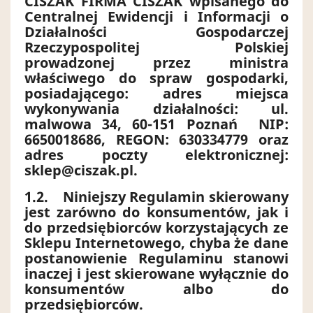
CISZAK FIRMA CISZAK wpisanego do
Centralnej Ewidencji i Informacji o
Działalności Gospodarczej
Rzeczypospolitej Polskiej
prowadzonej przez ministra
właściwego do spraw gospodarki,
posiadającego: adres miejsca
wykonywania działalności: ul.
malwowa 34, 60-151 Poznań
NIP:
6650018686, REGON: 630334779 oraz
adres poczty elektronicznej:
sklep@ciszak.pl
.
1.2.
Niniejszy Regulamin skierowany
jest zarówno do konsumentów, jak i
do przedsiębiorców korzystających ze
Sklepu Internetowego, chyba że dane
postanowienie Regulaminu stanowi
inaczej i jest skierowane wyłącznie do
konsumentów albo do
przedsiębiorców.