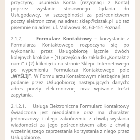
przyczyny, usunięcia Konta (rezygnacji z Konta)
poprzez wysłanie stosownego żądania do
Usługodawcy, w szczególności za pośrednictwem
poczty elektronicznej na adres:
sklep@ciszak.pl
lub też
pisemnie na adres: ul. Malwowa 34, 60-151 Poznań.
2.1.2.
Formularz Kontaktowy
– korzystanie z
Formularza Kontaktowego rozpoczyna się po
wykonaniu przez Usługobiorcę łącznie dwóch
kolejnych kroków – (1) przejścia do zakładki „Kontakt z
nami” i (2) kliknięciu na stronie Sklepu Internetowego
po wypełnieniu Formularza Kontaktowego pole
„
WYŚLIJ
”. W Formularzu Kontaktowym niezbędne jest
podanie przez Usługobiorcę następujących danych:
adres poczty elektronicznej oraz wpisanie treści
zapytania.
2.1.2.1.
Usługa Elektroniczna Formularz Kontaktowy
świadczona jest nieodpłatnie oraz ma charakter
jednorazowy i ulega zakończeniu z chwilą wysłania
wiadomości za jego pośrednictwem albo z chwilą
wcześniejszego zaprzestania korzystania z niego przez
Usługobiorcę.