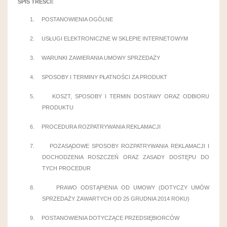
SPIS TREŚCI:
1.
POSTANOWIENIA OGÓLNE
2.
USŁUGI ELEKTRONICZNE W SKLEPIE INTERNETOWYM
3.
WARUNKI ZAWIERANIA UMOWY SPRZEDAŻY
4.
SPOSOBY I TERMINY PŁATNOŚCI ZA PRODUKT
5.
KOSZT, SPOSOBY I TERMIN DOSTAWY ORAZ ODBIORU
PRODUKTU
6.
PROCEDURA ROZPATRYWANIA REKLAMACJI
7.
POZASĄDOWE SPOSOBY ROZPATRYWANIA REKLAMACJI I
DOCHODZENIA ROSZCZEŃ ORAZ ZASADY DOSTĘPU DO
TYCH PROCEDUR
8.
PRAWO ODSTĄPIENIA OD UMOWY (DOTYCZY UMÓW
SPRZEDAŻY ZAWARTYCH OD 25 GRUDNIA 2014 ROKU)
9.
POSTANOWIENIA DOTYCZĄCE PRZEDSIĘBIORCÓW