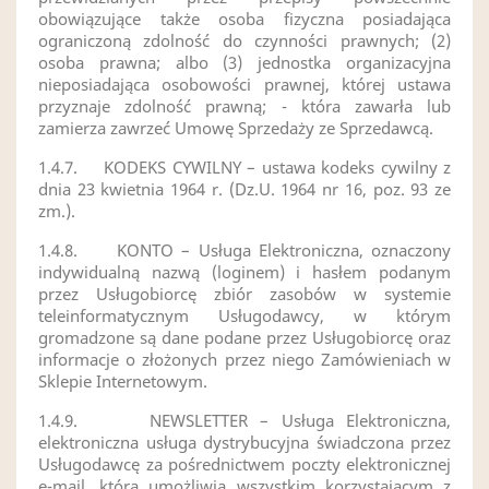
obowiązujące także osoba fizyczna posiadająca
ograniczoną zdolność do czynności prawnych; (2)
osoba prawna; albo (3) jednostka organizacyjna
nieposiadająca osobowości prawnej, której ustawa
przyznaje zdolność prawną; - która zawarła lub
zamierza zawrzeć Umowę Sprzedaży ze Sprzedawcą.
1.4.7.
KODEKS CYWILNY – ustawa kodeks cywilny z
dnia 23 kwietnia 1964 r. (Dz.U. 1964 nr 16, poz. 93 ze
zm.).
1.4.8.
KONTO – Usługa Elektroniczna, oznaczony
indywidualną nazwą (loginem) i hasłem podanym
przez Usługobiorcę zbiór zasobów w systemie
teleinformatycznym Usługodawcy, w którym
gromadzone są dane podane przez Usługobiorcę oraz
informacje o złożonych przez niego Zamówieniach w
Sklepie Internetowym.
1.4.9.
NEWSLETTER – Usługa Elektroniczna,
elektroniczna usługa dystrybucyjna świadczona przez
Usługodawcę za pośrednictwem poczty elektronicznej
e-mail, która umożliwia wszystkim korzystającym z