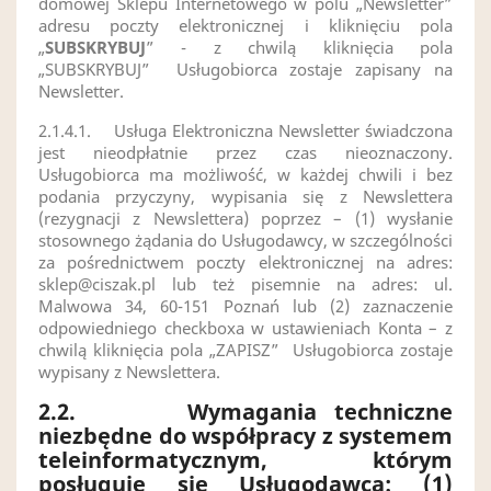
domowej Sklepu Internetowego w polu „Newsletter”
adresu poczty elektronicznej i kliknięciu pola
„
SUBSKRYBUJ
” - z chwilą kliknięcia pola
„SUBSKRYBUJ”
Usługobiorca zostaje zapisany na
Newsletter.
2.1.4.1.
Usługa Elektroniczna Newsletter świadczona
jest nieodpłatnie przez czas nieoznaczony.
Usługobiorca ma możliwość, w każdej chwili i bez
podania przyczyny, wypisania się z Newslettera
(rezygnacji z Newslettera) poprzez – (1) wysłanie
stosownego żądania do Usługodawcy, w szczególności
za pośrednictwem poczty elektronicznej na adres:
sklep@ciszak.pl
lub też pisemnie na adres: ul.
Malwowa 34, 60-151 Poznań lub (2) zaznaczenie
odpowiedniego checkboxa w ustawieniach Konta – z
chwilą kliknięcia pola „ZAPISZ”
Usługobiorca zostaje
wypisany z Newslettera.
2.2.
Wymagania techniczne
niezbędne do współpracy z systemem
teleinformatycznym, którym
posługuje się Usługodawca: (1)