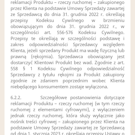
reklamacji Produktu – rzeczy ruchomej – zakupionego
przez Klienta na podstawie Umowy Sprzedaży zawartej
ze Sprzedawcą do dnia 31. grudnia 2022 r. określają
przepisy Kodeksu Cywilnego w brzmieniu
obowiązującym do dnia 31. grudnia 2022 r., w
szczególności art. 556-576 Kodeksu Cywilnego.
Przepisy te określają w szczególności podstawę i
zakres odpowiedzialności Sprzedawcy względem
Klienta, jeżeli sprzedany Produkt ma wadę fizyczną lub
prawną (rękojmia). Sprzedawca obowiązany jest
dostarczyć Klientowi Produkt bez wad. Zgodnie z art.
558 § 1 Kodeksu Cywilnego odpowiedzialność
Sprzedawcy z tytułu rękojmi za Produkt zakupiony
zgodnie ze zdaniem poprzednim wobec Klienta
niebędącego konsumentem zostaje wyłączona.
6.2.2.
Szczegółowe postanowienia dotyczące
reklamacji Produktu – rzeczy ruchomej (w tym rzeczy
ruchomej z elementami cyfrowymi), z wyłączeniem
jednak rzeczy ruchomej, która służy wyłącznie jako
nośnik treści cyfrowej – zakupionego przez Klienta na
podstawie Umowy Sprzedaży zawartej ze Sprzedawcą
od dnia 1. stycznia 2023 r. określają przepisy Ustawy o