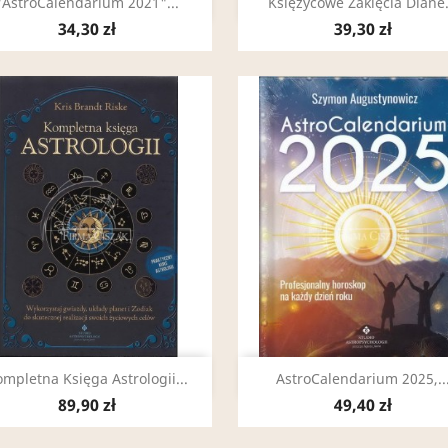
Szybki podgląd
Szybki podgląd


"AstroCalendarium 2021"...
Księżycowe Zaklęcia Diane.
34,30 zł
39,30 zł
Szybki podgląd
Szybki podgląd


mpletna Księga Astrologii...
AstroCalendarium 2025,..
89,90 zł
49,40 zł