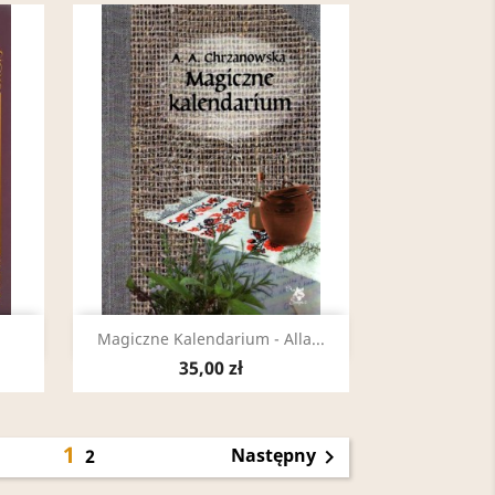
Szybki podgląd

Magiczne Kalendarium - Alla...
35,00 zł
1
Następny
2
