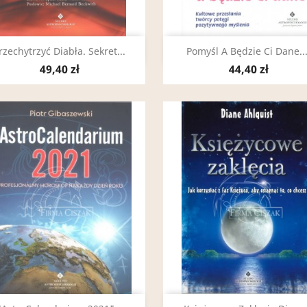
Szybki podgląd
Szybki podgląd


rzechytrzyć Diabła. Sekret...
Pomyśl A Będzie Ci Dane...
49,40 zł
44,40 zł