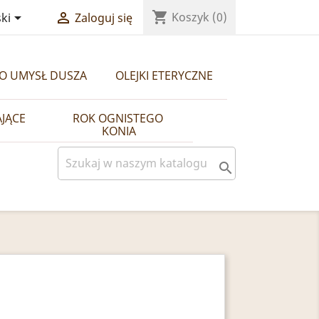
shopping_cart


Koszyk
(0)
ki
Zaloguj się
ŁO UMYSŁ DUSZA
OLEJKI ETERYCZNE
AJĄCE
ROK OGNISTEGO 
KONIA
