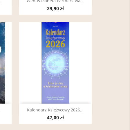
Szybki podgląd

..
Wenus Planeta Partnerstwa...
29,90 zł
Szybki podgląd

.
Kalendarz Księżycowy 2026...
47,00 zł