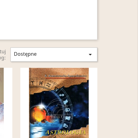
tuj
Dostępne

wg: