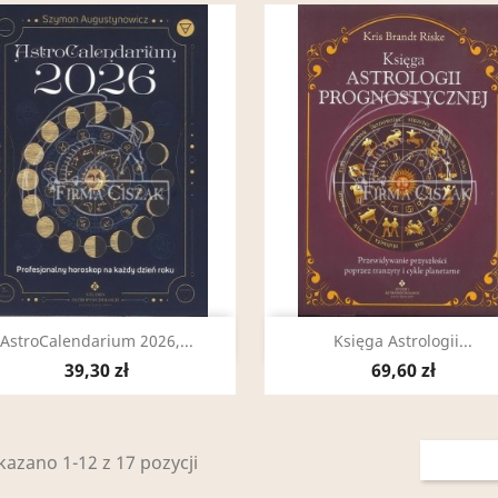
Szybki podgląd
Szybki podgląd


AstroCalendarium 2026,...
Księga Astrologii...
39,30 zł
69,60 zł
azano 1-12 z 17 pozycji