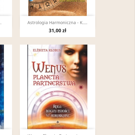
Szybki podgląd

.
Astrologia Harmoniczna - K....
31,00 zł