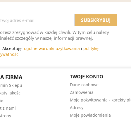
ożesz zrezygnować w każdej chwili. W tym celu należy
naleźć szczegóły w naszej informacji prawnej.
Akceptuję
ogólne warunki użytkowania
i
politykę
rywatności
A FIRMA
TWOJE KONTO
Dane osobowe
min Sklepu
Zamówienia
katy Jakości
Moje pokwitowania - korekty pł
ie
Adresy
t z nami
Moje powiadomienia
trony