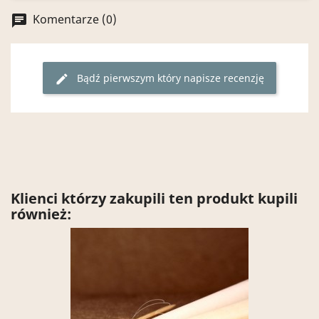
Komentarze (0)
chat
Bądź pierwszym który napisze recenzję
edit
Klienci którzy zakupili ten produkt kupili
również: