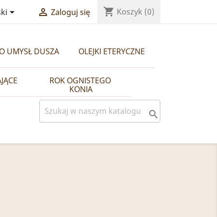
shopping_cart


Koszyk
(0)
ki
Zaloguj się
ŁO UMYSŁ DUSZA
OLEJKI ETERYCZNE
AJĄCE
ROK OGNISTEGO 
KONIA
