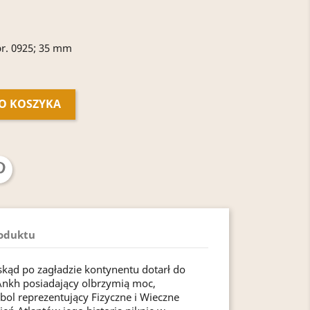
pr. 0925; 35 mm
O KOSZYKA
roduktu
skąd po zagładzie kontynentu dotarł do
Ankh posiadający olbrzymią moc,
bol reprezentujący Fizyczne i Wieczne