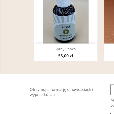
Szybki podgląd

Spray Spokój
55,00 zł
Otrzymuj informację o nowościach i
wyprzedażach
M
od