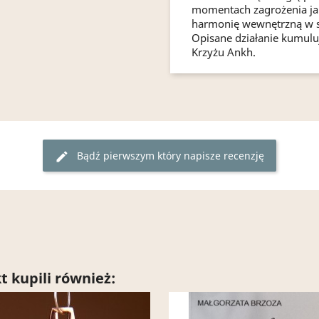
momentach zagrożenia ja
harmonię wewnętrzną w sfe
Opisane działanie kumuluj
Krzyżu Ankh.
Bądź pierwszym który napisze recenzję
edit
t kupili również: