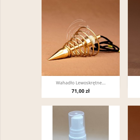
Szybki podgląd

Wahadło Lewoskrętne...
71,00 zł