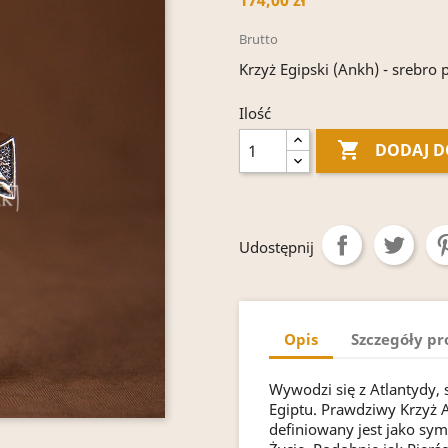
174,00 zł
Brutto
Krzyż Egipski (Ankh) - srebro 
Ilość

DODAJ D
Udostępnij
Opis
Szczegóły p
Wywodzi się z Atlantydy, 
Egiptu. Prawdziwy Krzyż 
definiowany jest jako sym