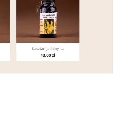
Szybki podgląd

Kasztan Jadalny -...
43,00 zł