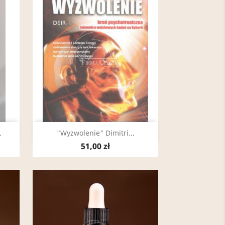
Szybki podgląd

.
"Wyzwolenie" Dimitri...
51,00 zł