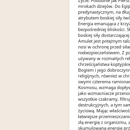
Życie. Podobnie jak Pierśc
mrokach dziejów. Do Egi
predynastycznym, na dłu
atrybutem boskiej siły tw
Energia emanująca z krz
bezpośredniej bliskości. 
boskiej siły dostarczające
Amulet jest potężnym tali
nosi w ochronę przed siła
niebezpieczeństwem. Z p
używany w rozmaitych rel
chrześcijaństwa koptyjskie
Bogiem i jego dobroczynną
religijnych, również w ch
swymi czterema ramionami
Kosmosu, wzmaga dopływ i
jako wzmacniacze przenos
wszystkie czakramy, filtr
destrukcyjnych, a tym sa
życiową. Mając właściwoś
łatwiejsze przemieszczani
złą energię z organizmu,
skumulowaną energię prz