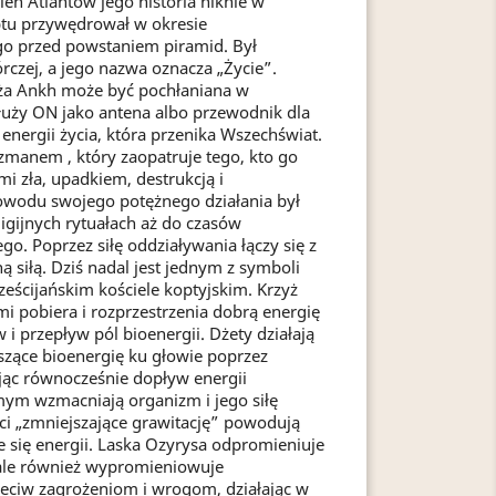
ień Atlantów jego historia niknie w
ptu przywędrował w okresie
go przed powstaniem piramid. Był
órczej, a jego nazwa oznacza „Życie”.
yża Ankh może być pochłaniana w
Służy ON jako antena albo przewodnik dla
j energii życia, która przenika Wszechświat.
zmanem , który zaopatruje tego, kto go
mi zła, upadkiem, destrukcją i
owodu swojego potężnego działania był
igijnych rytuałach aż do czasów
go. Poprzez siłę oddziaływania łączy się z
 siłą. Dziś nadal jest jednym z symboli
rześcijańskim kościele koptyjskim. Krzyż
 pobiera i rozprzestrzenia dobrą energię
 przepływ pól bioenergii. Dżety działają
zące bioenergię ku głowie poprzez
ując równocześnie dopływ energii
mym wzmacniają organizm i jego siłę
ci „zmniejszające grawitację” powodują
e się energii. Laska Ozyrysa odpromieniuje
 ale również wypromieniowuje
eciw zagrożeniom i wrogom, działając w