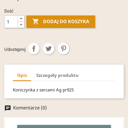
Ilość

DODAJ DO KOSZYKA
Udostępnij
Opis
Szczegóły produktu
Koniczynka z sercami Ag pr925
Komentarze (0)
chat