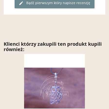
Bądź pierwszym który napisze recenzję
edit
Klienci którzy zakupili ten produkt kupili
również: