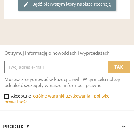
Bądź pierwszym który napisze recenzję
edit
Otrzymuj informację o nowościach i wyprzedażach
Możesz zrezygnować w każdej chwili. W tym celu należy
odnaleźć szczegóły w naszej informacji prawnej.
Akceptuję
ogólne warunki użytkowania
i
politykę
prywatności
PRODUKTY
