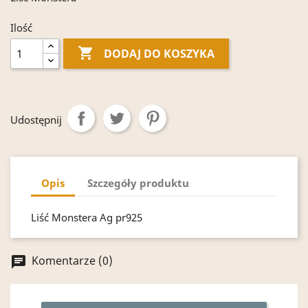
Ilość

DODAJ DO KOSZYKA
Udostępnij
Opis
Szczegóły produktu
Liść Monstera Ag pr925
Komentarze (0)
chat