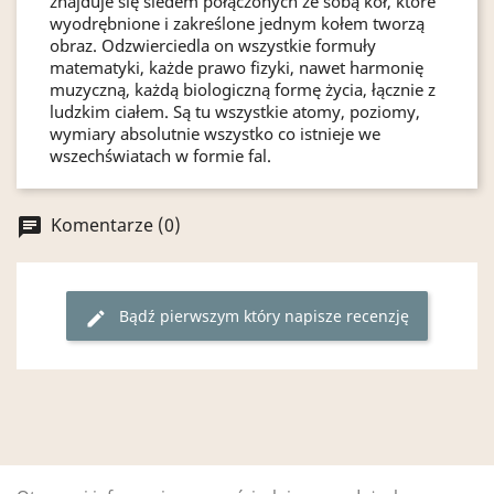
znajduje się siedem połączonych ze sobą kół, które
wyodrębnione i zakreślone jednym kołem tworzą
obraz. Odzwierciedla on wszystkie formuły
matematyki, każde prawo fizyki, nawet harmonię
muzyczną, każdą biologiczną formę życia, łącznie z
ludzkim ciałem. Są tu wszystkie atomy, poziomy,
wymiary absolutnie wszystko co istnieje we
wszechświatach w formie fal.
Komentarze (0)
chat
Bądź pierwszym który napisze recenzję
edit