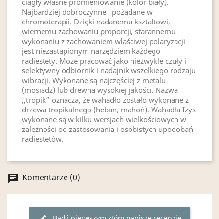
ciągły własne promieniowanie (kolor biały).
Najbardziej dobroczynne i pożądane w
chromoterapii. Dzięki nadanemu kształtowi,
wiernemu zachowaniu proporcji, starannemu
wykonaniu z zachowaniem właściwej polaryzacji
jest niezastąpionym narzędziem każdego
radiestety. Może pracować jako niezwykle czuły i
selektywny odbiornik i nadajnik wszelkiego rodzaju
wibracji. Wykonane są najczęściej z metalu
(mosiądz) lub drewna wysokiej jakości. Nazwa
,,tropik” oznacza, że wahadło zostało wykonane z
drzewa tropikalnego (heban, mahoń). Wahadła Izys
wykonane są w kilku wersjach wielkościowych w
zależności od zastosowania i osobistych upodobań
radiestetów.
Komentarze (0)
chat
Bądź pierwszym który napisze recenzję
edit