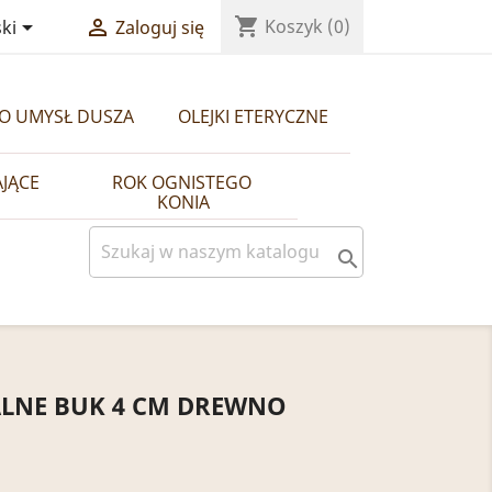
shopping_cart


Koszyk
(0)
ki
Zaloguj się
ŁO UMYSŁ DUSZA
OLEJKI ETERYCZNE
AJĄCE
ROK OGNISTEGO 
KONIA

LNE BUK 4 CM DREWNO