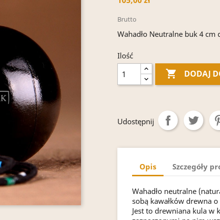
105,00 zł
Brutto
Wahadło Neutralne buk 4 c
Ilość

DODAJ D
Udostępnij
Opis
Szczegóły p
Wahadło neutralne (natur
sobą kawałków drewna o o
Jest to drewniana kula w