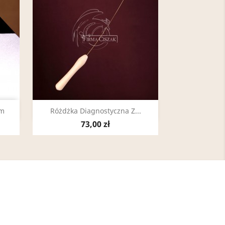
Szybki podgląd

Cm
Różdżka Diagnostyczna Z...
73,00 zł