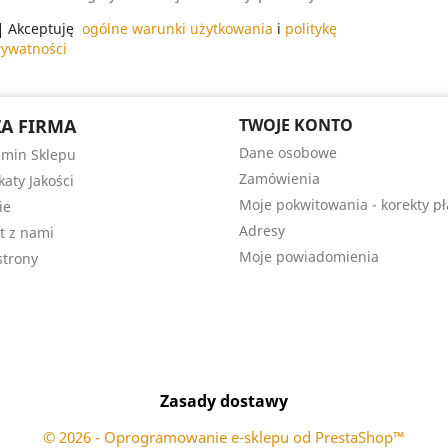
Akceptuję
ogólne warunki użytkowania
i
politykę
rywatności
A FIRMA
TWOJE KONTO
Dane osobowe
min Sklepu
Zamówienia
katy Jakości
Moje pokwitowania - korekty pł
ie
Adresy
t z nami
Moje powiadomienia
trony
Zasady dostawy
© 2026 - Oprogramowanie e-sklepu od PrestaShop™