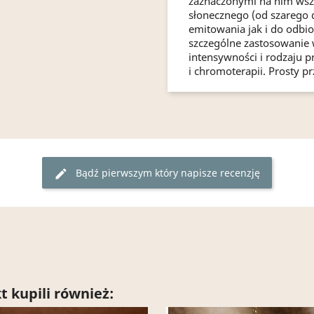
zaznaczonymi na nim wsz
słonecznego (od szarego 
emitowania jak i do odbio
szczególne zastosowanie 
intensywności i rodzaju p
i chromoterapii. Prosty p
Bądź pierwszym który napisze recenzję
edit
t kupili również: