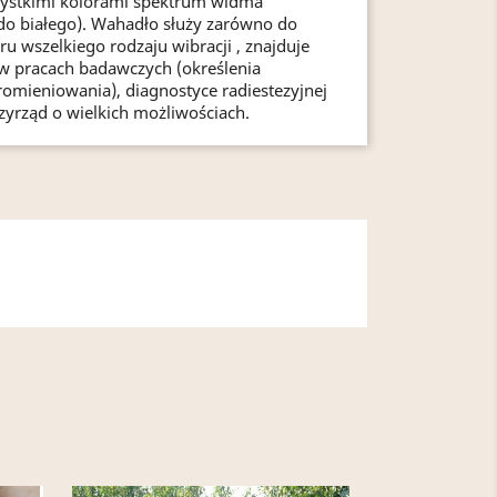
ystkimi kolorami spektrum widma
do białego). Wahadło służy zarówno do
ru wszelkiego rodzaju wibracji , znajduje
w pracach badawczych (określenia
romieniowania), diagnostyce radiestezyjnej
rzyrząd o wielkich możliwościach.