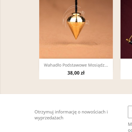
Szybki podgląd

Wahadło Podstawowe Mosiądz...
38,00 zł
Otrzymuj informację o nowościach i
wyprzedażach
M
od