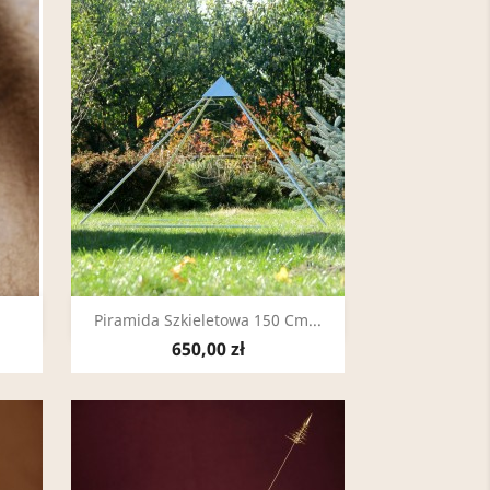
Szybki podgląd

Piramida Szkieletowa 150 Cm...
650,00 zł