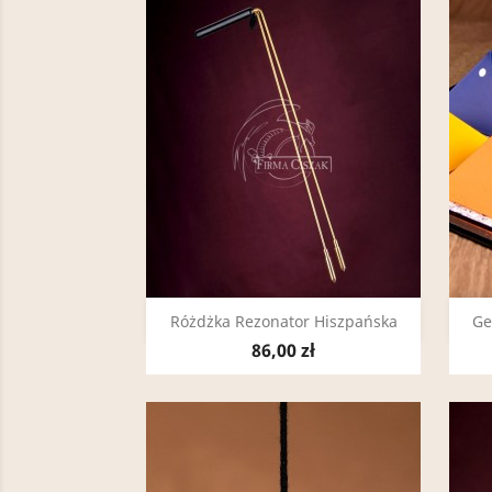
Szybki podgląd

Różdżka Rezonator Hiszpańska
Ge
86,00 zł