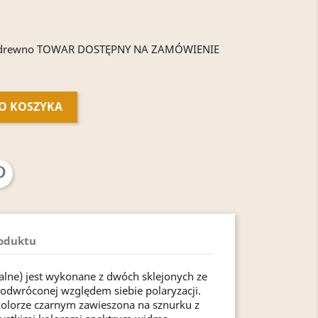
m drewno TOWAR DOSTĘPNY NA ZAMÓWIENIE
O KOSZYKA
roduktu
alne) jest wykonane z dwóch sklejonych ze
dwróconej względem siebie polaryzacji.
 kolorze czarnym zawieszona na sznurku z