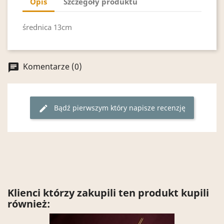
Opis
Szczegóły produktu
średnica 13cm
Komentarze (0)
chat
Bądź pierwszym który napisze recenzję
edit
Klienci którzy zakupili ten produkt kupili
również: