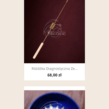
Różdżka Diagnostyczna Ze...
68,00 zł