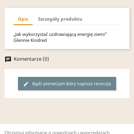
Opis
Szczegóły produktu
„Jak wykorzystać uzdrawiającą energię ziemi”
Glennie Kindred
Komentarze (0)
chat
Bądź pierwszym który napisze recenzję
edit
Otrzymuj informację o nowościach i wyprzedażach