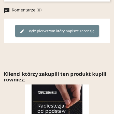
Komentarze (0)
chat
Bądź pierwszym który napisze recenzję
edit
Klienci którzy zakupili ten produkt kupili
również: