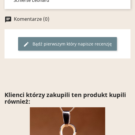
Komentarze (0)
chat
Bądź pierwszym który napisze recenzję
edit
Klienci którzy zakupili ten produkt kupili
również: