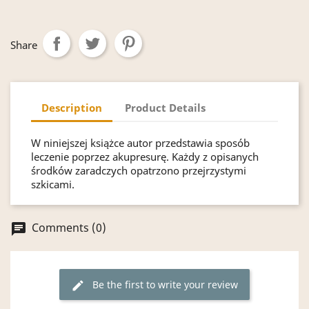
Share
Description
Product Details
W niniejszej książce autor przedstawia sposób
leczenie poprzez akupresurę. Każdy z opisanych
środków zaradczych opatrzono przejrzystymi
szkicami.
Comments (0)
chat
Be the first to write your review
edit