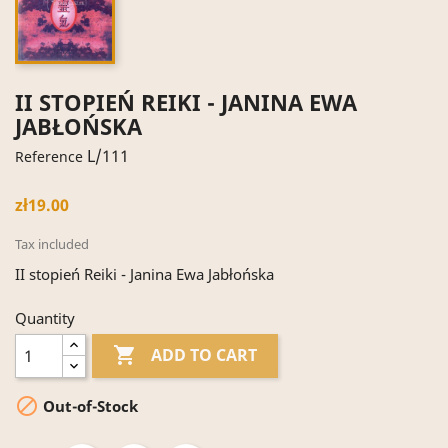
II STOPIEŃ REIKI - JANINA EWA
JABŁOŃSKA
L/111
Reference
zł19.00
Tax included
II stopień Reiki - Janina Ewa Jabłońska
Quantity

ADD TO CART

Out-of-Stock