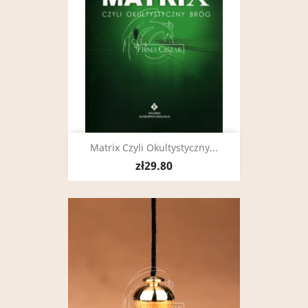
Matrix Czyli Okultystyczny...
zł29.80