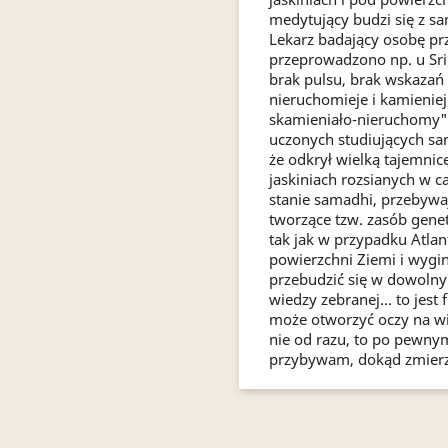
medytujący budzi się z s
Lekarz badający osobę pr
przeprowadzono np. u Sri 
brak pulsu, brak wskazań 
nieruchomieje i kamienieje
skamieniało-nieruchomy" 
uczonych studiujących sa
że odkrył wielką tajemnic
jaskiniach rozsianych w c
stanie samadhi, przebywaj
tworzące tzw. zasób genet
tak jak w przypadku Atlan
powierzchni Ziemi i wygin
przebudzić się w dowolny
wiedzy zebranej... to jest
może otworzyć oczy na wie
nie od razu, to po pewnym
przybywam, dokąd zmierza