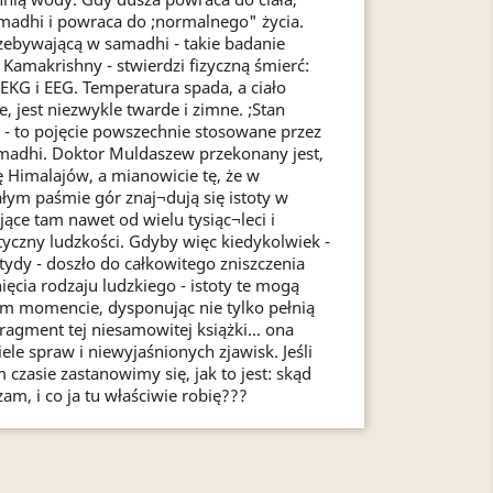
amadhi i powraca do ;normalnego" życia.
zebywającą w samadhi - takie badanie
Kamakrishny - stwierdzi fizyczną śmierć:
EKG i EEG. Temperatura spada, a ciało
, jest niezwykle twarde i zimne. ;Stan
- to pojęcie powszechnie stosowane przez
madhi. Doktor Muldaszew przekonany jest,
ę Himalajów, a mianowicie tę, że w
ałym paśmie gór znaj¬dują się istoty w
ące tam nawet od wielu tysiąc¬leci i
yczny ludzkości. Gdyby więc kiedykolwiek -
tydy - doszło do całkowitego zniszczenia
ięcia rodzaju ludzkiego - istoty te mogą
m momencie, dysponując nie tylko pełnią
 fragment tej niesamowitej książki... ona
le spraw i niewyjaśnionych zjawisk. Jeśli
 czasie zastanowimy się, jak to jest: skąd
m, i co ja tu właściwie robię???