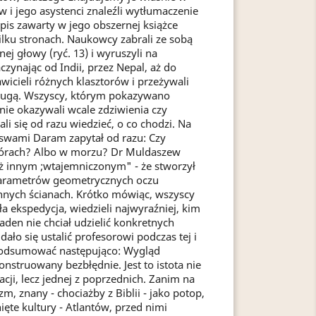
 i jego asystenci znaleźli wytłumaczenie
pis zawarty w jego obszernej książce
kilku stronach. Naukowcy zabrali ze sobą
j głowy (ryć. 13) i wyruszyli na
czynając od Indii, przez Nepal, aż do
wicieli różnych klasztorów i przeżywali
drugą. Wszyscy, którym pokazywano
ie okazywali wcale zdziwienia czy
li się od razu wiedzieć, o co chodzi. Na
 swami Daram zapytał od razu: Czy
w górach? Albo w morzu? Dr Muldaszew
eż innym ;wtajemniczonym" - że stworzył
parametrów geometrycznych oczu
nych ścianach. Krótko mówiąc, wszyscy
a ekspedycja, wiedzieli najwyraźniej, kim
e żaden nie chciał udzielić konkretnych
dało się ustalić profesorowi podczas tej i
podsumować następująco: Wygląd
onstruowany bezbłędnie. Jest to istota nie
acji, lecz jednej z poprzednich. Zanim na
zm, znany - chociażby z Biblii - jako potop,
ięte kultury - Atlantów, przed nimi