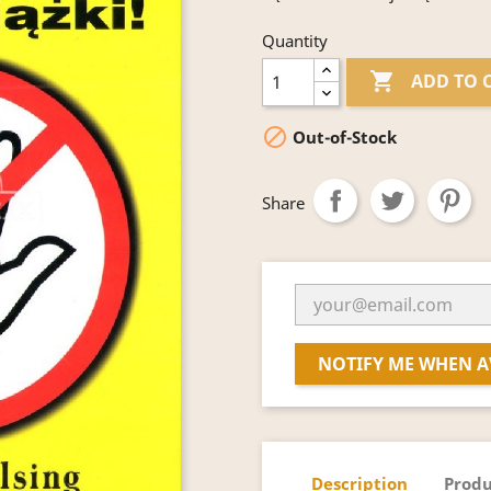
Quantity

ADD TO 

Out-of-Stock
Share
NOTIFY ME WHEN A
Description
Produ