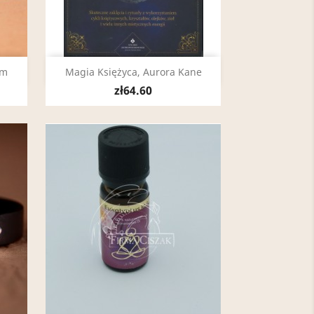
Quick view

cm
Magia Księżyca, Aurora Kane
zł64.60