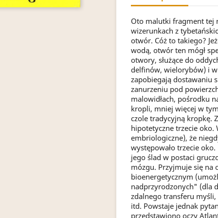
Oto malutki fragment tej ni
wizerunkach z tybetańskic
otwór. Cóż to takiego? Jeż
wodą, otwór ten mógł sp
otwory, służące do oddyc
delfinów, wielorybów) i 
zapobiegają dostawaniu 
zanurzeniu pod powierzch
malowidłach, pośrodku na
kropli, mniej więcej w ty
czole tradycyjną kropkę.
hipotetyczne trzecie oko.
embriologiczne), że niegd
występowało trzecie oko.
jego ślad w postaci grucz
mózgu. Przyjmuje się na o
bioenergetycznym (umożliw
nadprzyrodzonych" (dla dz
zdalnego transferu myśli,
itd. Powstaje jednak pytan
przedstawiono oczy Atlan