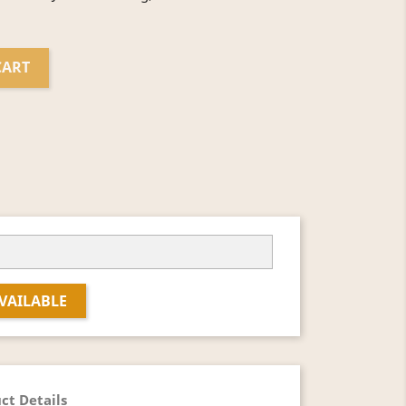
CART
VAILABLE
ct Details