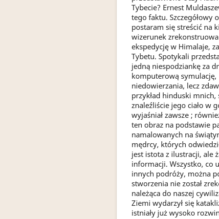
Tybecie? Ernest Muldaszew
tego faktu. Szczegółowy o
postaram się streścić na 
wizerunek zrekonstruowane
ekspedycję w Himalaje, za
Tybetu. Spotykali przedsta
jedną niespodziankę za 
komputerową symulację, n
niedowierzania, lecz zdawa
przykład hinduski mnich,
znaleźliście jego ciało 
wyjaśniał zawsze ; równi
ten obraz na podstawie 
namalowanych na świątyn
mędrcy, których odwiedził
jest istota z ilustracji, al
informacji. Wszystko, co u
innych podróży, można 
stworzenia nie został zrek
należąca do naszej cywiliz
Ziemi wydarzył się katakli
istniały już wysoko rozwin