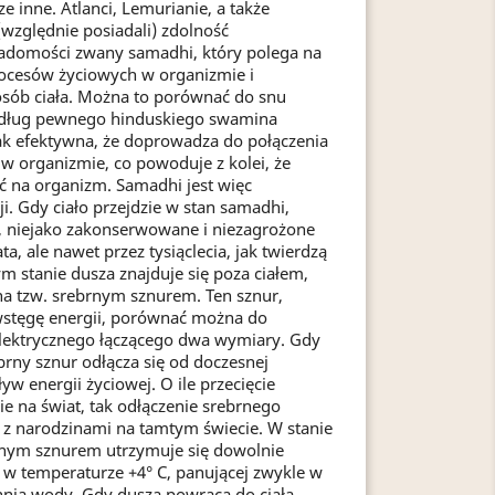
e inne. Atlanci, Lemurianie, a także
 (względnie posiadali) zdolność
iadomości zwany samadhi, który polega na
cesów życiowych w organizmie i
sób ciała. Można to porównać do snu
edług pewnego hinduskiego swamina
ak efektywna, że doprowadza do połączenia
w organizmie, co powoduje z kolei, że
 na organizm. Samadhi jest więc
. Gdy ciało przejdzie w stan samadhi,
, niejako zakonserwowane i niezagrożone
ata, ale nawet przez tysiąclecia, jak twierdzą
 stanie dusza znajduje się poza ciałem,
na tzw. srebrnym sznurem. Ten sznur,
 wstęgę energii, porównać można do
lektrycznego łączącego dwa wymiary. Gdy
brny sznur odłącza się od doczesnej
yw energii życiowej. O ile przecięcie
e na świat, tak odłączenie srebrnego
 z narodzinami na tamtym świecie. W stanie
rnym sznurem utrzymuje się dowolnie
 w temperaturze +4° C, panującej zwykle w
hnią wody. Gdy dusza powraca do ciała,