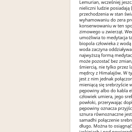
Lemurian, wcześniej jeszcz
nieliczni ludzie posiadają
przechodzenia w stan św
wyhamowaniu do zera pro
konserwowaniu w ten spo
zimowego u zwierząt. W
umożliwia to medytacja t
biopola człowieka z wodą 
woda zaczyna oddziaływać
najwyższą formą medytacji
może pozostać bez zmian
śmiercią, nie tylko przez l
mędrcy z Himalajów. W tym
jest z nim jednak połączo
mieniącą się srebrzyście
pępowiny albo do kabla e
człowiek umiera, jego sre
powłoki, przerywając dopł
pępowiny oznacza przyjści
sznura równoznaczne jest
samadhi połączenie sreb
długo. Można to osiągnąć
jaskiniach i pod powierzc