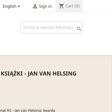
shopping_cart


Cart
(0)
English
Sign in

 KSIĄŻKI - JAN VAN HELSING
rmat A5 - Jan van Helsing; twarda