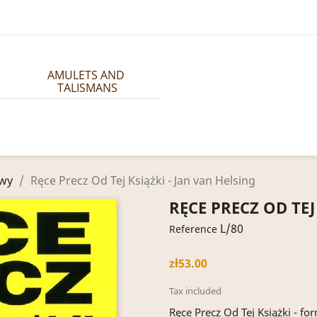
AMULETS AND 
TALISMANS
wy
Ręce Precz Od Tej Książki - Jan van Helsing
RĘCE PRECZ OD TEJ
L/80
Reference
zł53.00
Tax included
Ręce Precz Od Tej Książki - fo