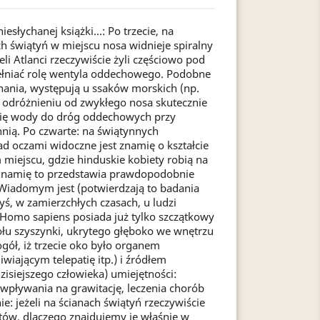
esłychanej książki...: Po trzecie, na
h świątyń w miejscu nosa widnieje spiralny
eli Atlanci rzeczywiście żyli częściowo pod
ełniać rolę wentyla oddechowego. Podobne
hania, występują u ssaków morskich (np.
w odróżnieniu od zwykłego nosa skutecznie
się wody do dróg oddechowych przy
nią. Po czwarte: na świątynnych
d oczami widoczne jest znamię o kształcie
m miejscu, gdzie hinduskie kobiety robią na
 Znamię to przedstawia prawdopodobnie
 Wiadomym jest (potwierdzają to badania
yś, w zamierzchłych czasach, u ludzi
 Homo sapiens posiada już tylko szczątkowy
ołu szyszynki, ukrytego głęboko we wnętrzu
gół, iż trzecie oko było organem
iającym telepatię itp.) i źródłem
isiejszego człowieka) umiejętności:
 wpływania na grawitację, leczenia chorób
ie: jeżeli na ścianach świątyń rzeczywiście
tów, dlaczego znajdujemy je właśnie w