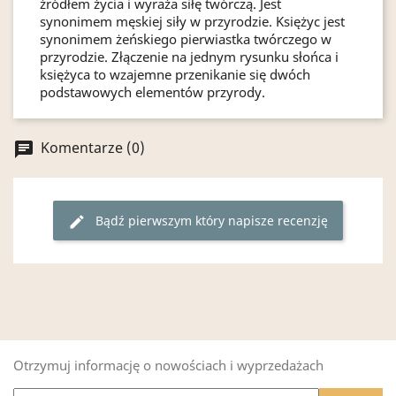
źródłem życia i wyraża siłę twórczą. Jest
synonimem męskiej siły w przyrodzie. Księżyc jest
synonimem żeńskiego pierwiastka twórczego w
przyrodzie. Złączenie na jednym rysunku słońca i
księżyca to wzajemne przenikanie się dwóch
podstawowych elementów przyrody.
Komentarze (0)
chat
Bądź pierwszym który napisze recenzję
edit
Otrzymuj informację o nowościach i wyprzedażach