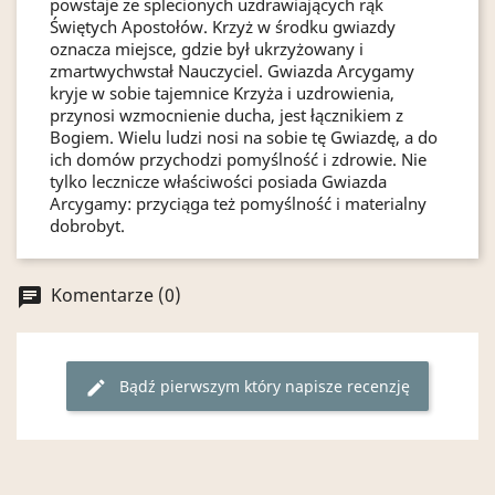
powstaje ze splecionych uzdrawiających rąk
Świętych Apostołów. Krzyż w środku gwiazdy
oznacza miejsce, gdzie był ukrzyżowany i
zmartwychwstał Nauczyciel. Gwiazda Arcygamy
kryje w sobie tajemnice Krzyża i uzdrowienia,
przynosi wzmocnienie ducha, jest łącznikiem z
Bogiem. Wielu ludzi nosi na sobie tę Gwiazdę, a do
ich domów przychodzi pomyślność i zdrowie. Nie
tylko lecznicze właściwości posiada Gwiazda
Arcygamy: przyciąga też pomyślność i materialny
dobrobyt.
Komentarze (0)
chat
Bądź pierwszym który napisze recenzję
edit