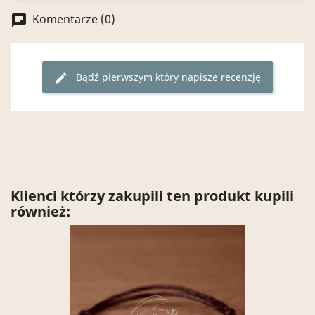
Komentarze (0)
chat
Bądź pierwszym który napisze recenzję
edit
Klienci którzy zakupili ten produkt kupili
również: