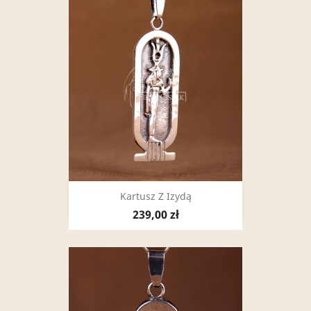
Kartusz Z Izydą
239,00 zł