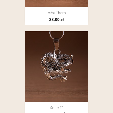
Młot Thora
88,00 zł
Smok II