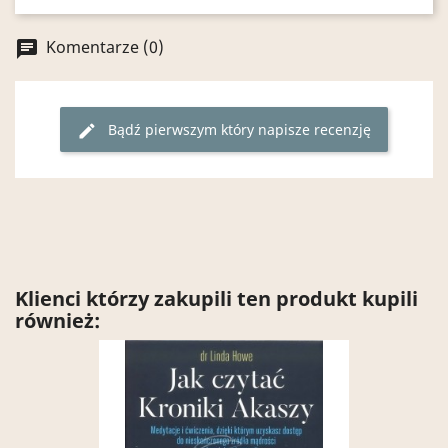
Komentarze (0)
chat
Bądź pierwszym który napisze recenzję
edit
Klienci którzy zakupili ten produkt kupili
również: