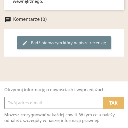
wewnętrznego.
Komentarze (0)
chat
Bądź pierwszym który napisze recenzję
edit
Otrzymuj informację o nowościach i wyprzedażach
Możesz zrezygnować w każdej chwili. W tym celu należy
odnaleźć szczegóły w naszej informacji prawnej.