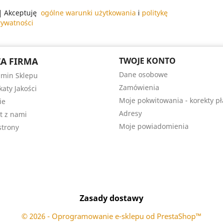
Akceptuję
ogólne warunki użytkowania
i
politykę
rywatności
A FIRMA
TWOJE KONTO
Dane osobowe
min Sklepu
Zamówienia
katy Jakości
Moje pokwitowania - korekty pł
ie
Adresy
t z nami
Moje powiadomienia
trony
Zasady dostawy
© 2026 - Oprogramowanie e-sklepu od PrestaShop™