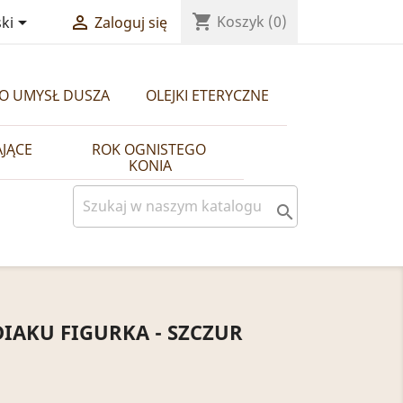
shopping_cart


Koszyk
(0)
ki
Zaloguj się
ŁO UMYSŁ DUSZA
OLEJKI ETERYCZNE
AJĄCE
ROK OGNISTEGO 
KONIA

IAKU FIGURKA - SZCZUR