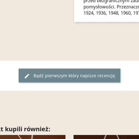
przed bezgranicznym zauf
pomysłowości. Przeznaczo
1924, 1936, 1948, 1960, 197
Bądź pierwszym który napisze recenzję
edit
t kupili również: