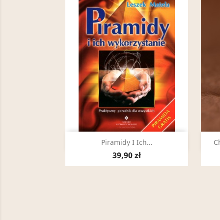
Szybki podgląd

Piramidy I Ich...
C
39,90 zł