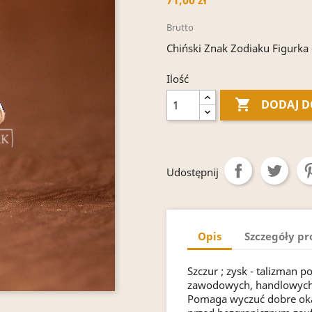
71,00 zł
Brutto
Chiński Znak Zodiaku Figurka -
Ilość

DODAJ D
Udostępnij
Opis
Szczegóły p
Szczur ; zysk - talizman
zawodowych, handlowych, 
Pomaga wyczuć dobre okaz