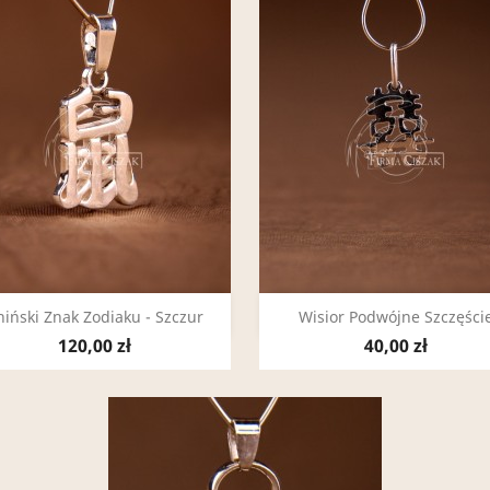
Szybki podgląd
Szybki podgląd


hiński Znak Zodiaku - Szczur
Wisior Podwójne Szczęści
120,00 zł
40,00 zł